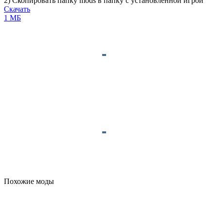
2) Скопировать папку
mods
в папку с установленной игрой
Скачать
1 МБ
Похожие моды