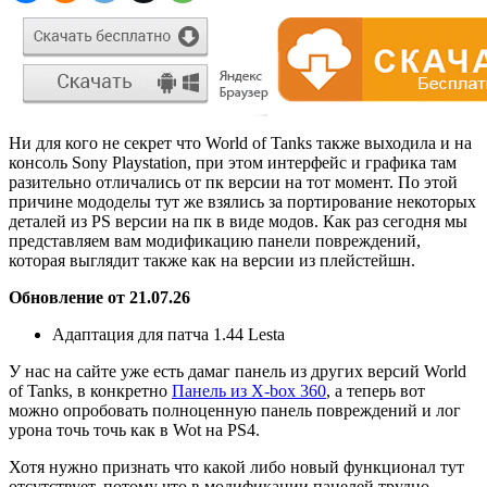
Ни для кого не секрет что World of Tanks также выходила и на
консоль Sony Playstation, при этом интерфейс и графика там
разительно отличались от пк версии на тот момент. По этой
причине мододелы тут же взялись за портирование некоторых
деталей из PS версии на пк в виде модов. Как раз сегодня мы
представляем вам модификацию панели повреждений,
которая выглядит также как на версии из плейстейшн.
Обновление от 21.07.26
Адаптация для патча 1.44 Lesta
У нас на сайте уже есть дамаг панель из других версий World
of Tanks, в конкретно
Панель из X-box 360
, а теперь вот
можно опробовать полноценную панель повреждений и лог
урона точь точь как в Wot на PS4.
Хотя нужно признать что какой либо новый функционал тут
отсутствует, потому что в модификации панелей трудно