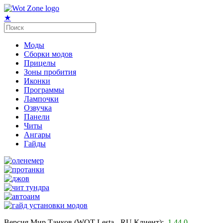
★
Моды
Сборки модов
Прицелы
Зоны пробития
Иконки
Программы
Лампочки
Озвучка
Панели
Читы
Ангары
Гайды
Версия Мир Танков (WOT Lesta - RU Клиент):
1.44.0