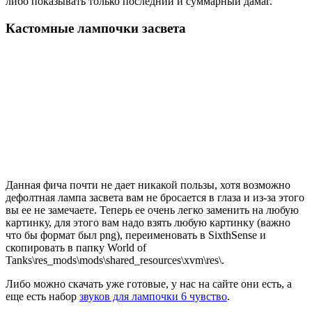
либо показывать только последний и суммарный дамаг.
Кастомные лампочки засвета
Данная фича почти не дает никакой пользы, хотя возможно
дефолтная лампа засвета вам не бросается в глаза и из-за этого
вы ее не замечаете. Теперь ее очень легко заменить на любую
картинку, для этого вам надо взять любую картинку (важно
что бы формат был
png
), переименовать в
SixthSense
и
скопировать в папку
World of
Tanks\res_mods\mods\shared_resources\xvm\res\
.
Либо можно скачать уже готовые, у нас на сайте они есть, а
еще есть набор
звуков для лампочки 6 чувство
.