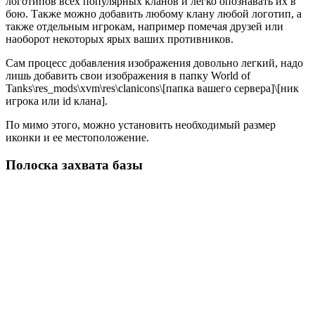
логотипов всех популярных кланов и легко опознавать их в
бою. Также можно добавить любому клану любой логотип, а
также отдельным игрокам, например помечая друзей или
наоборот некоторых ярых ваших противников.
Сам процесс добавления изображения довольно легкий, надо
лишь добавить свои изображения в папку
World of
Tanks\res_mods\xvm\res\clanicons\[папка вашего сервера]\[ник
игрока или id клана]
.
По мимо этого, можно установить необходимый размер
иконки и ее местоположение.
Полоска захвата базы