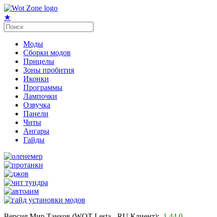
★
Моды
Сборки модов
Прицелы
Зоны пробития
Иконки
Программы
Лампочки
Озвучка
Панели
Читы
Ангары
Гайды
Версия Мир Танков (WOT Lesta - RU Клиент):
1.44.0