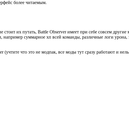
ерфейс более читаемым.
 не стоит их путать, Battle Observer имеет при себе совсем друг
например суммарное хп всей команды, различные логи урона, зд
r (учтите что это не модпак, все моды тут сразу работают и нел