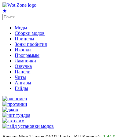
★
Моды
Сборки модов
Прицелы
Зоны пробития
Иконки
Программы
Лампочки
Озвучка
Панели
Читы
Ангары
Гайды
Версия Мир Танков (WOT Lesta - RU Клиент):
1.44.0