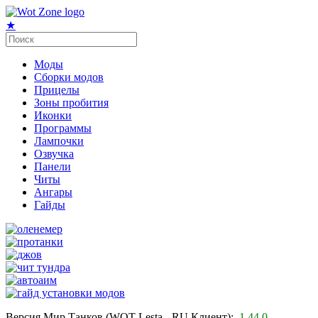
★
Моды
Сборки модов
Прицелы
Зоны пробития
Иконки
Программы
Лампочки
Озвучка
Панели
Читы
Ангары
Гайды
Версия Мир Танков (WOT Lesta - RU Клиент):
1.44.0