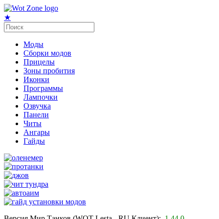
★
Моды
Сборки модов
Прицелы
Зоны пробития
Иконки
Программы
Лампочки
Озвучка
Панели
Читы
Ангары
Гайды
Версия Мир Танков (WOT Lesta - RU Клиент):
1.44.0