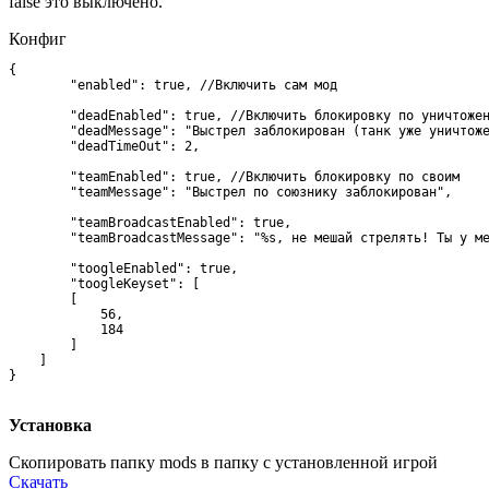
false это выключено.
Конфиг
{

	"enabled": true, //Включить сам мод

	"deadEnabled": true, //Включить блокировку по уничтоженным

	"deadMessage": "Выстрел заблокирован (танк уже уничтожен)!",

	"deadTimeOut": 2,

	"teamEnabled": true, //Включить блокировку по своим

	"teamMessage": "Выстрел по союзнику заблокирован",

	"teamBroadcastEnabled": true,

	"teamBroadcastMessage": "%s, не мешай стрелять! Ты у меня в прицел попадаешь!",

	"toogleEnabled": true,

	"toogleKeyset": [

        [

            56,

            184

        ]

    ]

}

Установка
Скопировать папку
mods
в папку с установленной игрой
Скачать