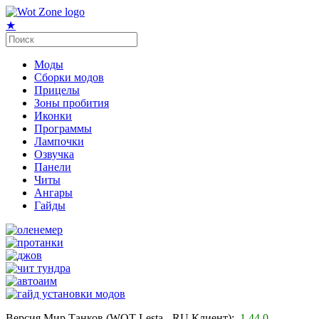
★
Моды
Сборки модов
Прицелы
Зоны пробития
Иконки
Программы
Лампочки
Озвучка
Панели
Читы
Ангары
Гайды
Версия Мир Танков (WOT Lesta - RU Клиент):
1.44.0