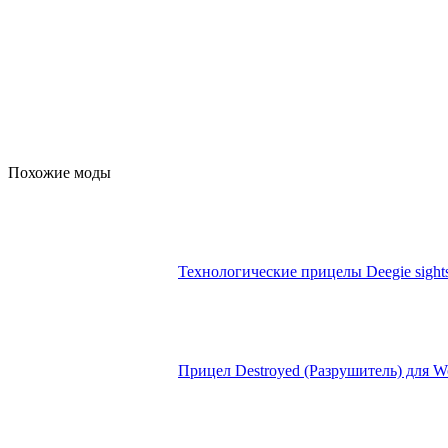
Похожие моды
Технологические прицелы Deegie sights
Прицел Destroyed (Разрушитель) для Wo