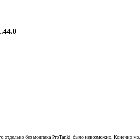
.44.0
го отдельно без модпака ProTanki, было невозможно. Конечно м