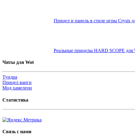
Прицел и панель в стиле игры Crysis дл
Реальные прицелы HARD SCOPE для W
Читы для Wot
Тундра
Прицел ванги
Мод хамелеон
Статистика
Связь с нами