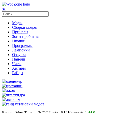
★
Моды
Сборки модов
Прицелы
Зоны пробития
Иконки
Программы
Лампочки
Озвучка
Панели
Читы
Ангары
Гайды
Версия Мир Танков (WOT Lesta - RU Клиент):
1.44.0