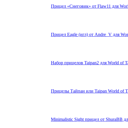
Прицел «Снеговик» от Flaw11 для World
Прицел Eagle (игл) от Andre_V для Worl
Набор прицелов Taipan2 для World of Ta
Прицелы Тайпан или Taipan World of Ta
Minimalistic Sight прицел от ShuraBB дл