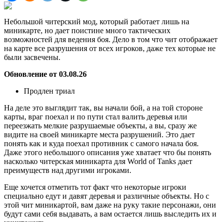
Небольшой читерский мод, который работает лишь на
миникарте, но дает поистине много тактических
возможностей для ведения боя. Дело в том что чит отображает
на карте все разрушения от всех игроков, даже тех которые не
были засвечены.
Обновление от 03.08.26
Продлен триал
На деле это выглядит так, вы начали бой, а на той стороне
карты, враг поехал и по пути стал валить деревья или
переезжать мелкие разрушаемые объекты, а вы, сразу же
видите на своей миникарте места разрушений. Это дает
понять как и куда поехал противник с самого начала боя.
Даже этого небольшого описания уже хватает что бы понять
насколько читерская миникарта для World of Tanks дает
преимуществ над другими игроками.
Еще хочется отметить тот факт что некоторые игроки
специально едут и давят деревья и различные объекты. Но с
этой чит миникартой, вам даже на руку такие персонажи, они
будут сами себя выдавать, а вам остается лишь выследить их и