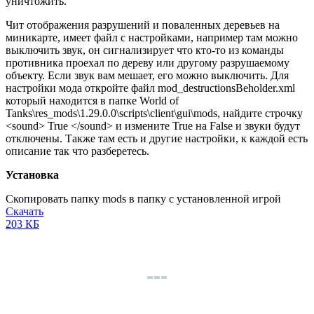
уничтожить.
Чит отображения разрушений и поваленных деревьев на
миникарте, имеет файл с настройками, например там можно
выключить звук, он сигнализирует что кто-то из команды
противника проехал по дереву или другому разрушаемому
объекту. Если звук вам мешает, его можно выключить. Для
настройки мода откройте файл
mod_destructionsBeholder.xml
который находится в папке
World of
Tanks\res_mods\1.29.0.0\scripts\client\gui\mods
, найдите строчку
<sound> True </sound>
и измените
True
на
False
и звуки будут
отключены. Также там есть и другие настройки, к каждой есть
описание так что разберетесь.
Установка
Скопировать папку
mods
в папку с установленной игрой
Скачать
203 КБ