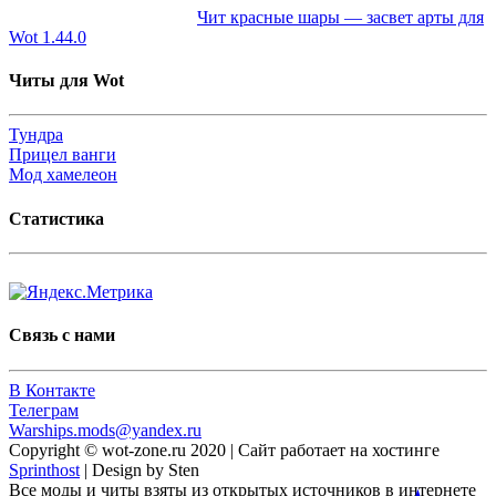
Чит красные шары — засвет арты для
Wot 1.44.0
Читы для Wot
Тундра
Прицел ванги
Мод хамелеон
Статистика
Связь с нами
В Контакте
Телеграм
Warships.mods@yandex.ru
Copyright © wot-zone.ru 2020 | Сайт работает на хостинге
Sprinthost
| Design by Sten
Все моды и читы взяты из открытых источников в интернете