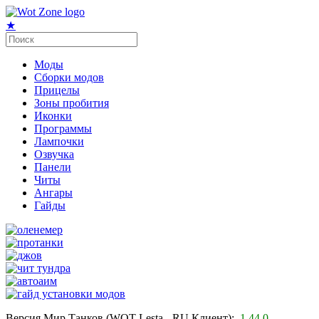
★
Моды
Сборки модов
Прицелы
Зоны пробития
Иконки
Программы
Лампочки
Озвучка
Панели
Читы
Ангары
Гайды
Версия Мир Танков (WOT Lesta - RU Клиент):
1.44.0