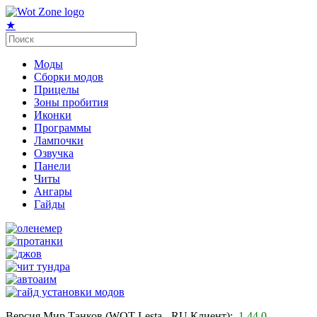
★
Моды
Сборки модов
Прицелы
Зоны пробития
Иконки
Программы
Лампочки
Озвучка
Панели
Читы
Ангары
Гайды
Версия Мир Танков (WOT Lesta - RU Клиент):
1.44.0