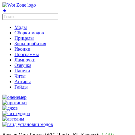
★
Моды
Сборки модов
Прицелы
Зоны пробития
Иконки
Программы
Лампочки
Озвучка
Панели
Читы
Ангары
Гайды
Версия Мир Танков (WOT Lesta - RU Клиент):
1.44.0